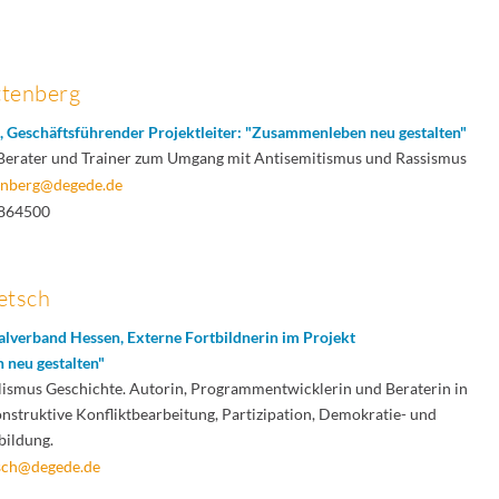
ttenberg
, Geschäftsführender Projektleiter: "Zusammenleben neu gestalten"
. Berater und Trainer zum Umgang mit Antisemitismus und Rassismus
tenberg@degede.de
7864500
etsch
lverband Hessen, Externe Fortbildnerin im Projekt
neu gestalten"
lismus Geschichte. Autorin, Programmentwicklerin und Beraterin in
nstruktive Konfliktbearbeitung, Partizipation, Demokratie- und
ildung.
tsch@degede.de