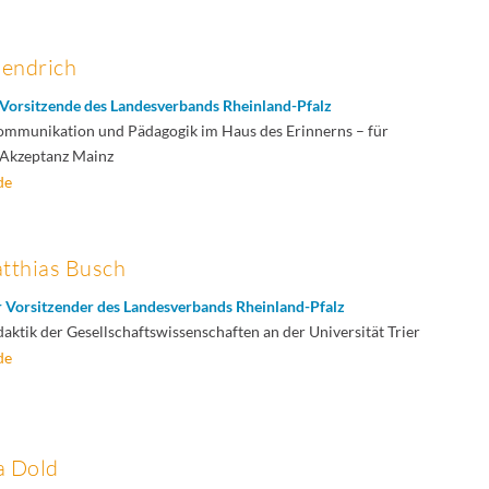
Hendrich
 Vorsitzende des Landesverbands Rheinland-Pfalz
Kommunikation und Pädagogik im Haus des Erinnerns – für
Akzeptanz Mainz
de
atthias Busch
r Vorsitzender des Landesverbands Rheinland-Pfalz
daktik der Gesellschaftswissenschaften an der Universität Trier
de
a Dold