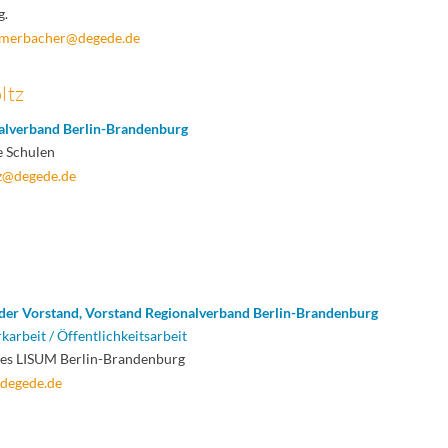
g.
mmerbacher@degede.de
ltz
alverband Berlin-Brandenburg
e Schulen
tz@degede.de
n
der Vorstand, Vorstand Regionalverband Berlin-Brandenburg
karbeit / Öffentlichkeitsarbeit
 des LISUM Berlin-Brandenburg
@degede.de