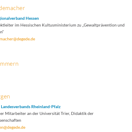
ademacher
gionalverband Hessen
ktleiter im Hessischen Kultusministerium zu „Gewaltprävention und
n“
emacher@degede.de
pommern
tgen
s Landesverbands Rheinland-Pfalz
r Mitarbeiter an der Universität Trier, Didaktik der
ssenschaften
gen@degede.de