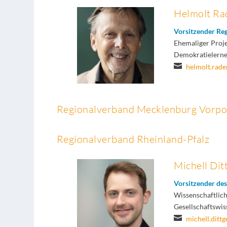
Helmolt R
Vorsitzender Re
Ehemaliger Proje
Demokratielerne

helmolt.rad
Regionalverband Mecklenburg Vor
Regionalverband Rheinland-Pfalz
Michell Dit
Vorsitzender de
Wissenschaftliche
Gesellschaftswi

michell.ditt