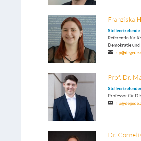
Franziska 
Stellvertretende
Referentin für 
Demokratie und 

rlp@degede.
Prof. Dr. M
Stellvertretende
Professor für Di

rlp@degede.
Dr. Corneli