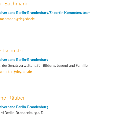
er-Bachmann
alverband Berlin-Brandenburg/Expertin Kompetenzteam
r-bachmann@degede.de
eitschuster
alverband Berlin-Brandenburg
. der Senatsverwaltung für Bildung, Jugend und Familie
tschuster@degede.de
ump-Räuber
alverband Berlin-Brandenburg
UM Berlin-Brandenburg a. D.