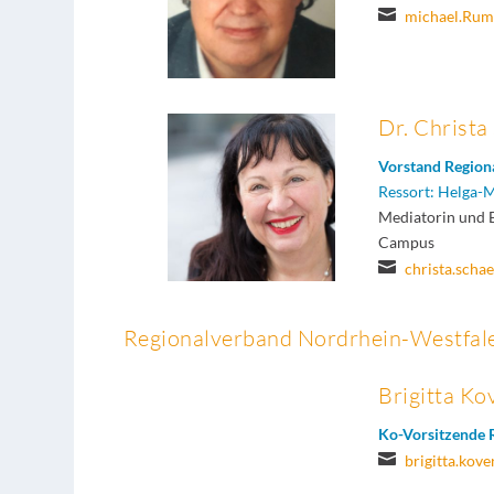

michael.Ru
Dr. Christa
Vorstand Region
Ressort: Helga-
Mediatorin und 
Campus

christa.scha
Regionalverband Nordrhein-Westfal
Brigitta K
Ko-Vorsitzende 

brigitta.ko