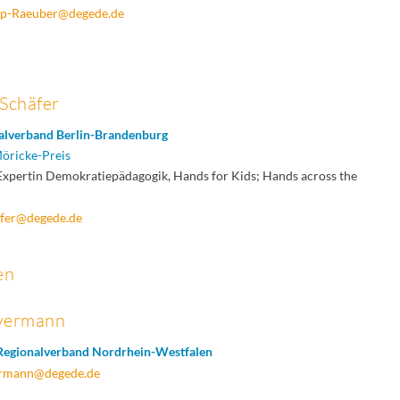
mp-Raeuber@degede.de
 Schäfer
alverband Berlin-Brandenburg
Möricke-Preis
Expertin Demokratiepädagogik, Hands for Kids; Hands across the
efer@degede.de
en
overmann
Regionalverband Nordrhein-Westfalen
vermann@degede.de