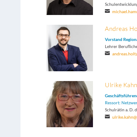
Schulentwicklun

michael.ha
Andreas Ho
Vorstand Region
Lehrer Beruflich

andreas.hol
Ulrike Kah
Geschäftsführen
Ressort: Netzwer
Schulrätin a. D.

ulrike.kahn