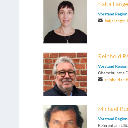
Katja Lang
Vorstand Region

katja.lange
Reinhold R
Vorstand Region
Oberschulrat a.D

reinhold.rei
Michael R
Vorstand Region
Referent am LIS