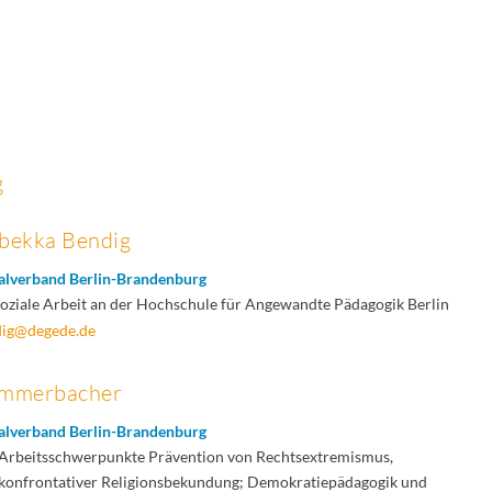
g
ebekka Bendig
alverband Berlin-Brandenburg
Soziale Arbeit an der Hochschule für Angewandte Pädagogik Berlin
dig@degede.de
ammerbacher
alverband Berlin-Brandenburg
; Arbeitsschwerpunkte Prävention von Rechtsextremismus,
konfrontativer Religionsbekundung; Demokratiepädagogik und