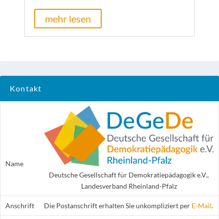
mehr lesen
Kontakt
Name
Deut­sche Ge­sel­lschaft für De­mo­kra­tie­pä­da­gog­ik e.V.,
Lan­des­ver­band Rhein­land-Pfalz
Anschrift
Die Postanschrift erhalten Sie unkompliziert per
E-Mail
.