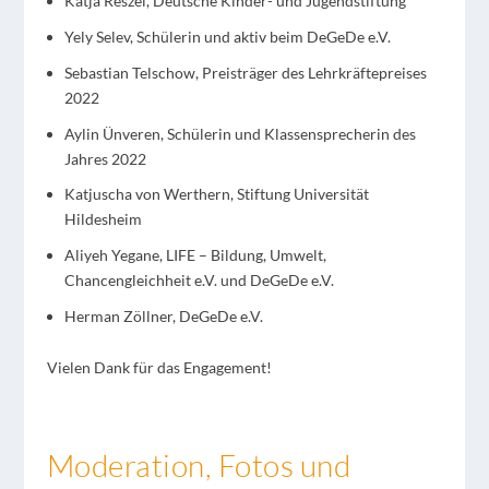
Katja Reszel, Deutsche Kinder- und Jugendstiftung
Yely Selev, Schülerin und aktiv beim DeGeDe e.V.
Sebastian Telschow, Preisträger des Lehrkräftepreises
2022
Aylin Ünveren, Schülerin und Klassensprecherin des
Jahres 2022
Katjuscha von Werthern, Stiftung Universität
Hildesheim
Aliyeh Yegane, LIFE – Bildung, Umwelt,
Chancengleichheit e.V. und DeGeDe e.V.
Herman Zöllner, DeGeDe e.V.
Vielen Dank für das Engagement!
Moderation, Fotos und