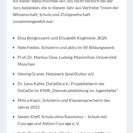
An dieser Stelle möchten wir uns recht herzlich bei der
Jury bedanken, die in diesem Jahr aus Vertreter*innen der
Wissenschaft, Schule und Zivilgesellschaft
zusammengesetzt war:
Elisa Bongiovanni und Elisabeth Köglmeier, BQN
Nele Felden, Schülerin und aktiv im SV Bildungswerk
Prof. Dr. Markus Gloe, Ludwig-Maximilian-Universität
München
Hennig Graner, Netzwerk Spiel/Kultur e.V.
Dr. Lena Kahle, DeGeDe e.V., Projektleiterin der
DeGeDe im KNW „Demokratiebildung im Jugendalter“
Milica Kepić, Schülerin und Klassensprecherin des
Jahres 2022
Sanem Kleff, Schule ohne Rassismus – Schule mit
Courage und Aktion Courage e. V.