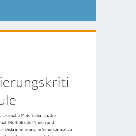
ierungskriti
ule
praxisnahe Materialien an, die
nal, Multiplikator*innen und
en, Diskriminierung im Schulkontext zu