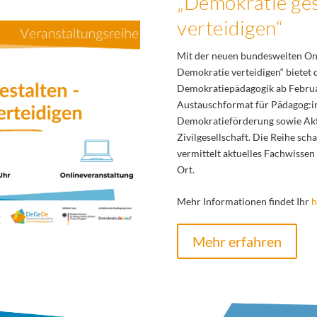
„Demokratie ges
verteidigen“
Mit der neuen bundesweiten Onl
Demokratie verteidigen“ bietet 
Demokratiepädagogik ab Februa
Austauschformat für Pädagog:in
Demokratieförderung sowie Akti
Zivilgesellschaft. Die Reihe sch
vermittelt aktuelles Fachwissen
Ort.
Mehr Informationen findet Ihr
h
Mehr erfahren