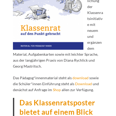
lichung
der
Klassenra
tsinitiativ
e mit
neuem
und
ergänzen
dem
Material, Aufgabenkarten sowie mit leichter Sprache,
aus der langjährigen Praxis von Diana Rychlick und
Georg Mastritsch.
Das Pädagog*innenmaterial steht als
download
sowie
die Schüler*innen Einführung steht als
Download
und
denächst auf Anfrage im
Shop
allen zur Verfügung.
Das Klassenratsposter
bietet auf einem Blick