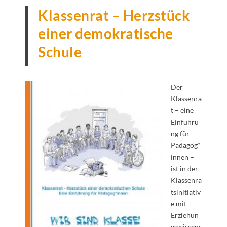
Klassenrat – Herzstück
einer demokratische
Schule
Der
Klassenra
t – eine
Einführu
ng für
Pädagog*
innen –
ist in der
Klassenra
tsinitiativ
e mit
Erziehun
gswissens