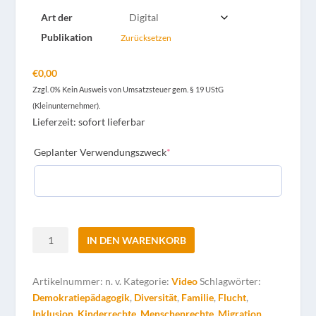
Art der
Publikation
Zurücksetzen
€
0,00
Zzgl. 0% Kein Ausweis von Umsatzsteuer gem. § 19 UStG
(Kleinunternehmer).
Lieferzeit: sofort lieferbar
(required)
Geplanter Verwendungszweck
*
"Nach
IN DEN WARENKORB
Parchim"
-
Artikelnummer:
n. v.
Kategorie:
Video
Schlagwörter:
Interview
Demokratiepädagogik
,
Diversität
,
Familie
,
Flucht
,
[Digital]
Inklusion
,
Kinderrechte
,
Menschenrechte
,
Migration
Menge