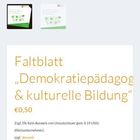
Faltblatt
„Demokratiepädagogi
& kulturelle Bildung“
€
0,50
Zzgl. 0% Kein Ausweis von Umsatzsteuer gem. § 19 UStG
(Kleinunternehmer).
zzgl.
Versand