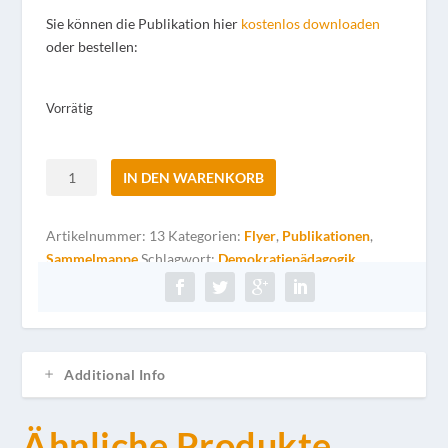
Sie können die Publikation hier
kostenlos downloaden
oder bestellen:
Vorrätig
Faltblatt
IN DEN WARENKORB
"Demokratiepädagogik
&
Artikelnummer:
13
Kategorien:
Flyer
,
Publikationen
,
kulturelle
Sammelmappe
Schlagwort:
Demokratiepädagogik
Bildung"
Menge
Additional Info
Ähnliche Produkte