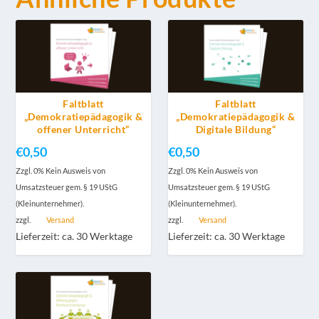
Faltblatt
Faltblatt
„Demokratiepädagogik &
„Demokratiepädagogik &
offener Unterricht“
Digitale Bildung“
€
0,50
€
0,50
Zzgl. 0% Kein Ausweis von
Zzgl. 0% Kein Ausweis von
Umsatzsteuer gem. § 19 UStG
Umsatzsteuer gem. § 19 UStG
(Kleinunternehmer).
(Kleinunternehmer).
zzgl.
Versand
zzgl.
Versand
Lieferzeit: ca. 30 Werktage
Lieferzeit: ca. 30 Werktage