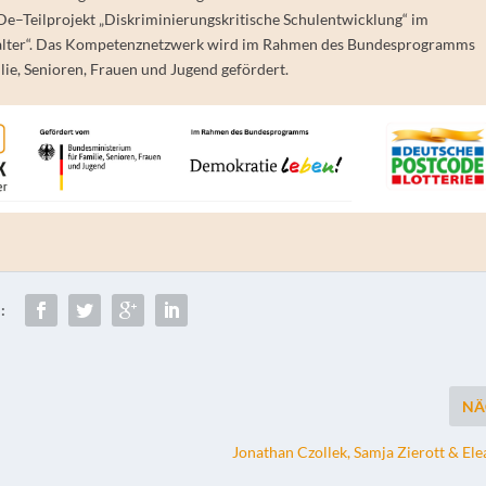
eDe
–
Teil
projekt
„Diskriminierungskritische Schulentwicklung“ im
lter“. Das Kompetenznetzwerk wird im Rahmen des Bundesprogramms
ie, Senioren, Frauen und Jugend gefördert.
:
NÄ
Jonathan Czollek, Samja Zierott & E