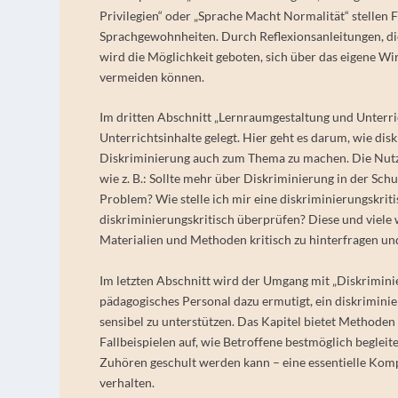
Privilegien“ oder „Sprache Macht Normalität“ stellen F
Sprachgewohnheiten. Durch Reflexionsanleitungen, di
wird die Möglichkeit geboten, sich über das eigene Wi
vermeiden können.
Im dritten Abschnitt „Lernraumgestaltung und Unterri
Unterrichtsinhalte gelegt. Hier geht es darum, wie d
Diskriminierung auch zum Thema zu machen. Die Nutze
wie z. B.:
Sollte mehr über Diskriminierung in der Sch
Problem? Wie stelle ich mir eine diskriminierungskri
diskriminierungskritisch überprüfen? Diese und viele w
Materialien und Methoden kritisch zu hinterfragen un
Im letzten Abschnitt wird der Umgang mit „Diskrimini
pädagogisches Personal dazu ermutigt, ein diskrimini
sensibel zu unterstützen. Das Kapitel bietet Methode
Fallbeispielen auf, wie Betroffene bestmöglich begleit
Zuhören geschult werden kann – eine essentielle Kom
verhalten.