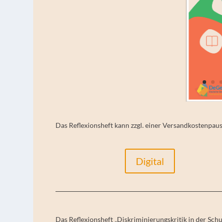
Das Reflexionsheft kann zzgl. einer Versandkostenpau
Digital
Das
Reflexionsheft
„
Diskriminierungskritik in der Schu