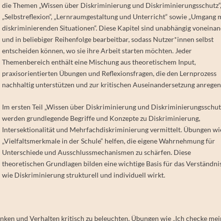
die Themen „Wissen über Diskriminierung und Diskriminierungsschutz“
„Selbstreflexion“, „Lernraumgestaltung und Unterricht“ sowie „Umgang 
diskriminierenden Situationen“. Diese Kapitel sind unabhängig voneina
und in beliebiger Reihenfolge bearbeitbar, sodass Nutzer*innen selbst
entscheiden können, wo sie ihre Arbeit starten möchten. Jeder
Themenbereich enthält eine Mischung aus theoretischem Input,
praxisorientierten Übungen und Reflexionsfragen, die den Lernprozess
nachhaltig unterstützen und zur kritischen Auseinandersetzung anregen
Im ersten Teil „Wissen über Diskriminierung und Diskriminierungsschut
werden grundlegende Begriffe und Konzepte zu Diskriminierung,
Intersektionalität und Mehrfachdiskriminierung vermittelt. Übungen wi
„Vielfaltsmerkmale in der Schule“ helfen, die eigene Wahrnehmung für
Unterschiede und Ausschlussmechanismen zu schärfen. Diese
theoretischen Grundlagen bilden eine wichtige Basis für das Verständnis
wie Diskriminierung strukturell und individuell wirkt.
 Denken und Verhalten kritisch zu beleuchten. Übungen wie „Ich checke me