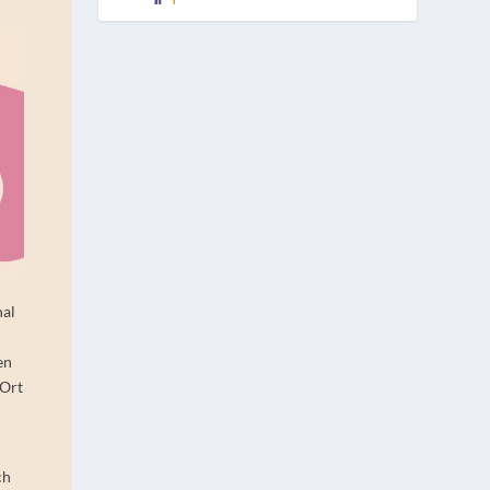
nal
en
 Ort
ch