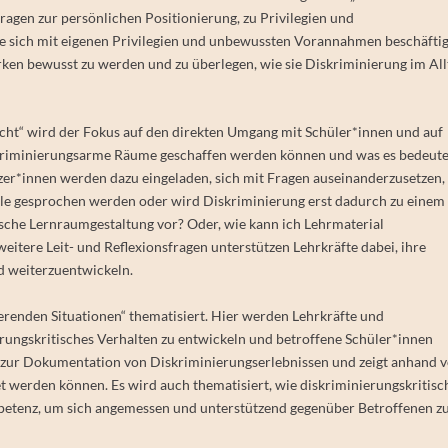
ragen zur persönlichen Positionierung, zu Privilegien und
e sich mit eigenen Privilegien und unbewussten Vorannahmen beschäftig
rken bewusst zu werden und zu überlegen, wie sie Diskriminierung im All
cht“ wird der Fokus auf den direkten Umgang mit Schüler*innen und auf
iskriminierungsarme Räume geschaffen werden können und was es bedeute
r*innen werden dazu eingeladen, sich mit Fragen auseinanderzusetzen,
ule gesprochen werden oder wird Diskriminierung erst dadurch zu einem
tische Lernraumgestaltung vor? Oder, w
ie kann ich Lehrmaterial
eitere Leit- und Reflexionsfragen unterstützen Lehrkräfte dabei, ihre
d weiterzuentwickeln.
erenden Situationen“ thematisiert. Hier werden Lehrkräfte und
erungskritisches Verhalten zu entwickeln und betroffene Schüler*innen
n zur Dokumentation von Diskriminierungserlebnissen und zeigt anhand 
et werden können. Es wird auch thematisiert, wie diskriminierungskritisc
petenz, um sich angemessen und unterstützend gegenüber Betroffenen z