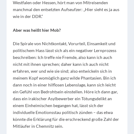
Westfalen oder Hessen, hört man von Mitreisenden
manchmal den entsetzten Aufseufzer: „Hier sieht es ja aus
wie in der DDR.“
Aber was heißt hier Mob?
Die Spirale von Nichtkontakt, Vorurteil, Einsamkeit und
politischem Hass lässt sich als ein negativer Lernprozess
beschreiben: Ich treffe nie Fremde, also kann ich auch
nicht mit ihnen sprechen; daher kann ich auch nicht
erfahren, wer und wie sie sind; also entwickeln sich in
meinem Kopf womöglich ganz wilde Phantasien. Bin ich
dann noch in einer hilflosen Lebenslage, kann sich leicht
ein Gefühl von Bedrohtsein einstellen. Höre ich dann gar,
dass ein irakischer Asylbewerber ein Tötungsdelikt an
einem Einheimischen begangen hat, lässt sich der
individuelle Emotionsstau politisch zünden – das etwa
könnte die Erklärung für die erschreckend große Zahl der
Mitläufer in Chemnitz sein.