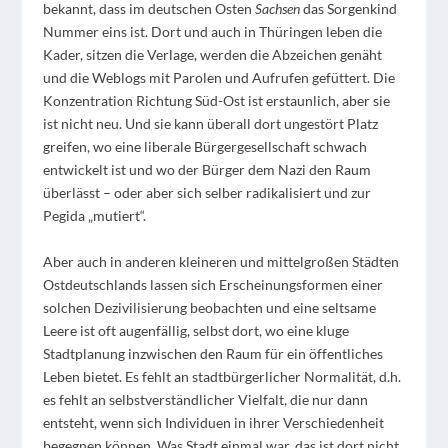
bekannt, dass im deutschen Osten
Sachsen
das Sorgenkind
Nummer eins ist. Dort und auch in Thüringen leben die
Kader, sitzen die Verlage, werden die Abzeichen genäht
und die Weblogs mit Parolen und Aufrufen gefüttert. Die
Konzentration Richtung Süd-Ost ist erstaunlich, aber sie
ist nicht neu. Und sie kann überall dort ungestört Platz
greifen, wo eine liberale Bürgergesellschaft schwach
entwickelt ist und wo der Bürger dem Nazi den Raum
überlässt – oder aber sich selber radikalisiert und zur
Pegida „mutiert“.
Aber auch in anderen kleineren und mittelgroßen Städten
Ostdeutschlands lassen sich Erscheinungsformen einer
solchen Dezivilisierung beobachten und eine seltsame
Leere ist oft augenfällig, selbst dort, wo eine kluge
Stadtplanung inzwischen den Raum für ein öffentliches
Leben bietet. Es fehlt an stadtbürgerlicher Normalität, d.h.
es fehlt an selbstverständlicher Vielfalt, die nur dann
entsteht, wenn sich Individuen in ihrer Verschiedenheit
begegnen können. Was Stadt einmal war, das ist dort nicht