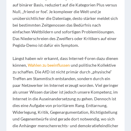
auf binärer Basis, reduziert auf die Kategorien Plus versus
Null, „friend or foe“. Je komplexer die Welt und je
unübersichtlicher die Datenlage, desto stärker meldet sich
bei bestimmten Zeitgenossen das Bedürfnis nach
einfachen Weltbildern und sofortigen Problemlösungen.
Das Niederschreien des Zweiflers oder Kritikers auf einer
Pegida-Demo ist dafür ein Symptom.
Längst haben wir erkannt, dass Internet-Foren dazu dienen
können,
Wahlen zu beeinflussen
und politische Kollektive
zu schaffen. Die AfD ist nicht primär durch „physische“
Treffen am Stammtisch entstanden, sondern durch ein
paar Netzwerker im Internet erzeugt worden. Viel geringer
als unser Wissen darüber ist jedoch unsere Kompetenz, im
Internet in die Auseinandersetzung zu gehen. Dennoch ist
dies eine Aufgabe von prioritärem Rang. Enttarnung,
Widerlegung, Kritik, Gegenargumentation, Richtigstellung
und Gegenentwürfe sind gerade dort notwendig, wo sich
die Anhänger menschenrechts- und demokratiefeindlicher