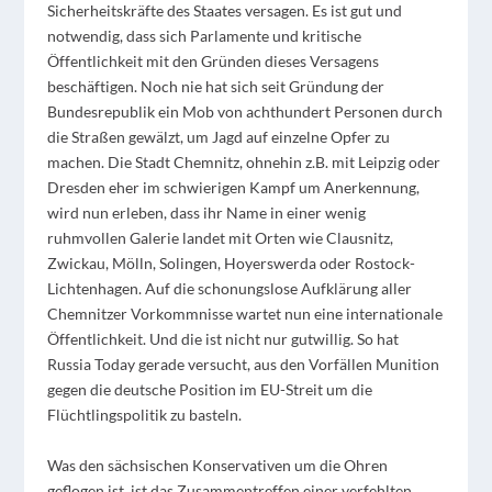
Sicherheitskräfte des Staates versagen. Es ist gut und
notwendig, dass sich Parlamente und kritische
Öffentlichkeit mit den Gründen dieses Versagens
beschäftigen. Noch nie hat sich seit Gründung der
Bundesrepublik ein Mob von achthundert Personen durch
die Straßen gewälzt, um Jagd auf einzelne Opfer zu
machen. Die Stadt Chemnitz, ohnehin z.B. mit Leipzig oder
Dresden eher im schwierigen Kampf um Anerkennung,
wird nun erleben, dass ihr Name in einer wenig
ruhmvollen Galerie landet mit Orten wie Clausnitz,
Zwickau, Mölln, Solingen, Hoyerswerda oder Rostock-
Lichtenhagen. Auf die schonungslose Aufklärung aller
Chemnitzer Vorkommnisse wartet nun eine internationale
Öffentlichkeit. Und die ist nicht nur gutwillig. So hat
Russia Today gerade versucht, aus den Vorfällen Munition
gegen die deutsche Position im EU-Streit um die
Flüchtlingspolitik zu basteln.
Was den sächsischen Konservativen um die Ohren
geflogen ist, ist das Zusammentreffen einer verfehlten