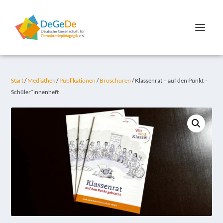
Start
/
Mediathek
/
Publikationen
/
Broschüren
/ Klassenrat – auf den Punkt –
Schüler*innenheft