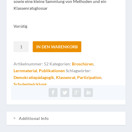
sowie eine kleine Sammlung von Methoden und ein
Klassenratsglossar
Vorrätig
Klassenrat
IN DEN WARENKORB
–
auf
Artikelnummer:
52
Kategorien:
Broschüren
,
den
Lernmaterial
,
Publikationen
Schlagwörter:
Punkt
Demokratiepädagogik
,
Klassenrat
,
Partizipation
,
–
Schulentwicklung
Schüler*innenheft
Menge
Additional Info