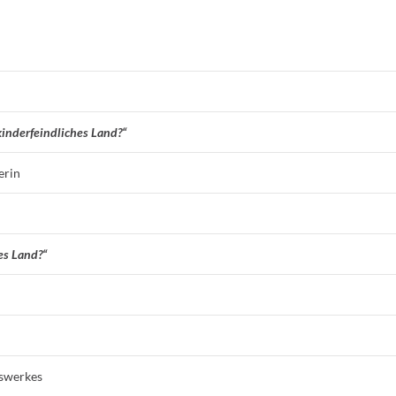
kinderfeindliches Land?“
erin
es Land?“
fswerkes