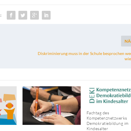
:
NÄ
Diskriminierung muss in der Schule besprochen w
wie
Fachtag des
Kompetenznetzwerks
Demokratiebildung im
Kindesalter