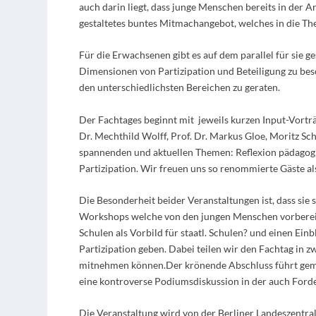
auch darin liegt, dass junge Menschen bereits in der A
gestaltetes buntes Mitmachangebot, welches in die The
Für die Erwachsenen gibt es auf dem parallel für sie g
Dimensionen von Partizipation und Beteiligung zu be
den unterschiedlichsten Bereichen zu geraten.
Der Fachtages beginnt mit jeweils kurzen Input-Vortr
Dr. Mechthild Wolff, Prof. Dr. Markus Gloe, Moritz S
spannenden und aktuellen Themen: Reflexion pädagogi
Partizipation. Wir freuen uns so renommierte Gäste a
Die Besonderheit beider Veranstaltungen ist, dass sie s
Workshops welche von den jungen Menschen vorberei
Schulen als Vorbild für staatl. Schulen? und einen Ein
Partizipation geben. Dabei teilen wir den Fachtag in
mitnehmen können.Der krönende Abschluss führt geme
eine kontroverse Podiumsdiskussion in der auch Ford
Die Veranstaltung wird von der Berliner Landeszentra