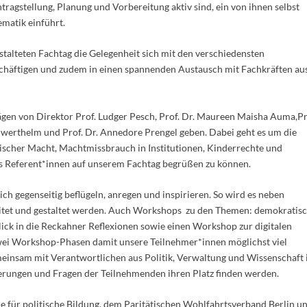
ntragstellung, Planung und Vorbereitung aktiv sind, ein von ihnen selbst
matik einführt.
estalteten Fachtag die Gelegenheit sich mit den verschiedensten
schäftigen und zudem in einen spannenden Austausch mit Fachkräften au
ägen von Direktor Prof. Ludger Pesch, Prof. Dr. Maureen Maisha Auma,Pr
chwerthelm und Prof. Dr. Annedore Prengel geben. Dabei geht es um die
scher Macht, Machtmissbrauch in Institutionen, Kinderrechte und
ls Referent*innen auf unserem Fachtag begrüßen zu können.
ich gegenseitig beflügeln, anregen und inspirieren. So wird es neben
tet und gestaltet werden. Auch Workshops zu den Themen: demokratis
blick in die Reckahner Reflexionen sowie einen Workshop zur digitalen
 zwei Workshop-Phasen damit unsere Teilnehmer*innen möglichst viel
insam mit Verantwortlichen aus Politik, Verwaltung und Wissenschaft 
erungen und Fragen der Teilnehmenden ihren Platz finden werden.
le für politische Bildung, dem Paritätischen Wohlfahrtsverband Berlin u