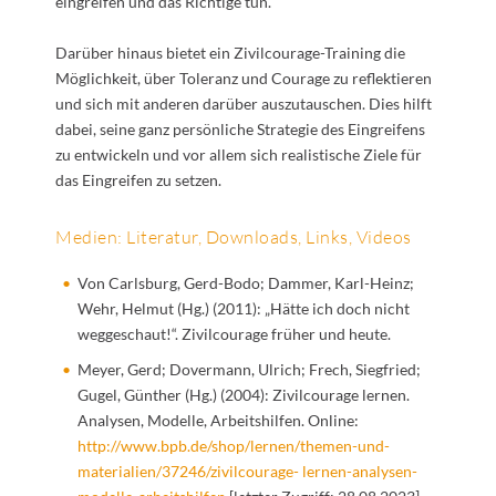
eingreifen und das Richtige tun.
Darüber hinaus bietet ein Zivilcourage-Training die
Möglichkeit, über Toleranz und Courage zu reflektieren
und sich mit anderen darüber auszutauschen. Dies hilft
dabei, seine ganz persönliche Strategie des Eingreifens
zu entwickeln und vor allem sich realistische Ziele für
das Eingreifen zu setzen.
Medien: Literatur, Downloads, Links, Videos
Von Carlsburg, Gerd-Bodo; Dammer, Karl-Heinz;
Wehr, Helmut (Hg.) (2011): „Hätte ich doch nicht
weggeschaut!“. Zivilcourage früher und heute.
Meyer, Gerd; Dovermann, Ulrich; Frech, Siegfried;
Gugel, Günther (Hg.) (2004): Zivilcourage lernen.
Analysen, Modelle, Arbeitshilfen. Online:
http://www.bpb.de/shop/lernen/themen-und-
materialien/37246/zivilcourage- lernen-analysen-