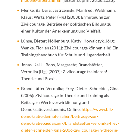
modelle-arbeitshilfen
[letzter Zugriff: 28.08.2023].
Menke, Barbara; Jastrzemski, Manfred; Waldmann,
Klaus; Wirtz, Peter (Hg.) (2003): Ermutigung zur
Zivilcourage. Beiträge der politischen Bildung zu
einer Kultur der Anerkennung und Vielfalt.
Lünse, Dieter; Nöllenburg, Katty; Kowalczyk, Jörg;
Wanke, Florian (2011): Zivilcourage können alle! Ein
Trainingshandbuch für Schule und Jugendarbeit.
Jonas, Kai J.; Boos, Margarete; Brandstätter,
Veronika (Hg.) (2007): Zivilcourage trainieren!
Theorie und Praxis.
Brandstätter, Veronika; Frey, Dieter; Schneider, Gina
(2006): Zivilcourage in Theorie und Training als
Beitrag zu Werteverwirklichung und
Demokratieverständnis. Online:
https://www.blk-
demokratie.de/materialien/beitraege-zur-
demokratiepaedagogik/brandstaetter-veronika-frey-
dieter-schneider-gina-2006-zivilcourage-in-theorie-