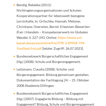
Bendig, Rebekka (2011):
Nichtregierungsorganisationen und Schulen:
Kooperationspartner für lebenswelt-bezogene
Lerninhalte. In: Gritschke, Hannah; Metzner,
Christiane; Overwien, Bernd: Erkennen-Bewerten-
(Fair-) Handeln – Kompetenzerwerb im Globalen
Wandel, S. 227-243. Online:
https://www.uni-
kassel.de/upress/online/frei/978-3-89958-744-
9.volltext.frei.pdf
[letzter Zugriff: 26.07.2023]
Bundesnetzwerk Bürgerschaftliches Engagement
(Hg.) (2008): Schule und Bürgerengagement.
Leitzmann, Claudia (2008): Schüler und
Bürgerengagement. Bildung gemeinsam gestalten.
Dokumentation der Fachtagung 24. – 25. Oktober
2008 Akademie Dillingen.
Bundesnetzwerk Bürgerschaftliches Engagement
(Hg.) (2007): Engagierte Bildung – Bildung mit
Engagement? Bildung, Schule und Bürgerengagement